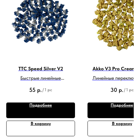
TTC Speed Silver V2
Akko V3 Pro Cream Y
Быстрые линейные
Линейные переключат
переключатели с силой
силой нажатия 50
55
р.
30
р.
/
1 pc
/
1 pc
нажатия 45г.
Подробнее
Подробнее
В корзину
В корзину