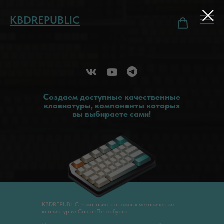
KBDREPUBLIC
Создаем доступные качественные
клавиатуры, компоненты которых
вы выбираете сами!
KBDREPUBLIC — магазин кастомных механических
клавиатур из Санкт-Петербурга